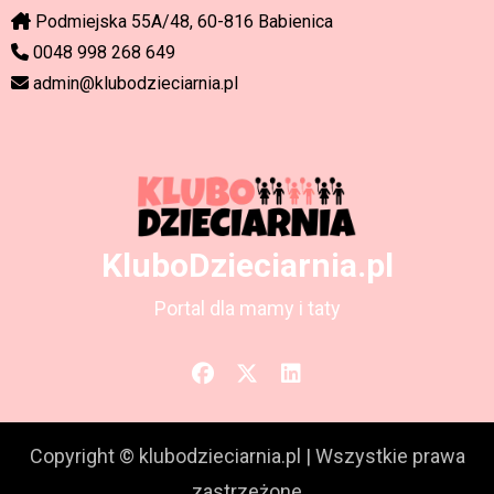
Podmiejska 55A/48, 60-816 Babienica
0048 998 268 649
admin@klubodzieciarnia.pl
KluboDzieciarnia.pl
Portal dla mamy i taty
Copyright © klubodzieciarnia.pl
|
Wszystkie prawa
zastrzeżone