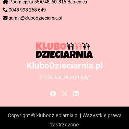
Podmiejska 55A/48, 60-816 Babienica
0048 998 268 649
admin@klubodzieciarnia.pl
KluboDzieciarnia.pl
Portal dla mamy i taty
Copyright © klubodzieciarnia.pl
|
Wszystkie prawa
zastrzeżone