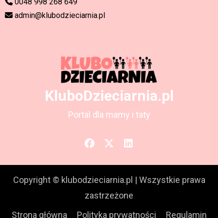
0048 998 268 649
admin@klubodzieciarnia.pl
KluboDzieciarnia.pl
Portal dla mamy i taty
Copyright © klubodzieciarnia.pl
|
Wszystkie prawa
zastrzeżone
Strona główna
Polityka prywatności
Regulamin