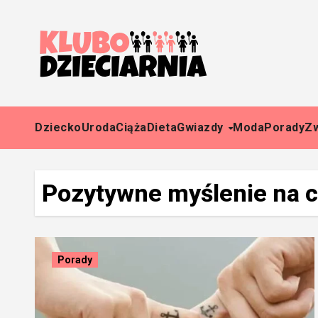
Skip
to
content
Dziecko
Uroda
Ciąża
Dieta
Gwiazdy
Moda
Porady
Z
Pozytywne myślenie na c
Porady