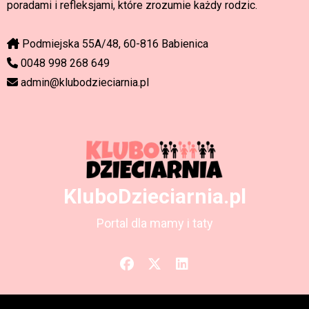
poradami i refleksjami, które zrozumie każdy rodzic.
Podmiejska 55A/48, 60-816 Babienica
0048 998 268 649
admin@klubodzieciarnia.pl
KluboDzieciarnia.pl
Portal dla mamy i taty