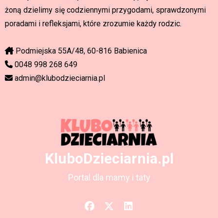
żoną dzielimy się codziennymi przygodami, sprawdzonymi
poradami i refleksjami, które zrozumie każdy rodzic.
Podmiejska 55A/48, 60-816 Babienica
0048 998 268 649
admin@klubodzieciarnia.pl
KluboDzieciarnia.pl
Portal dla mamy i taty