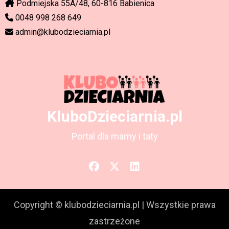
Podmiejska 55A/48, 60-816 Babienica
0048 998 268 649
admin@klubodzieciarnia.pl
KluboDzieciarnia.pl
Portal dla mamy i taty
Copyright © klubodzieciarnia.pl
|
Wszystkie prawa
zastrzeżone