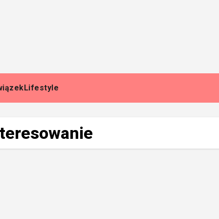
wiązek
Lifestyle
nteresowanie