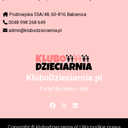
Podmiejska 55A/48, 60-816 Babienica
0048 998 268 649
admin@klubodzieciarnia.pl
KluboDzieciarnia.pl
Portal dla mamy i taty
Copyright © klubodzieciarnia.pl
|
Wszystkie prawa