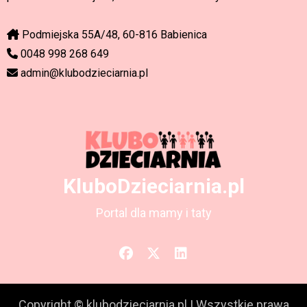
Podmiejska 55A/48, 60-816 Babienica
0048 998 268 649
admin@klubodzieciarnia.pl
KluboDzieciarnia.pl
Portal dla mamy i taty
Copyright © klubodzieciarnia.pl
|
Wszystkie prawa