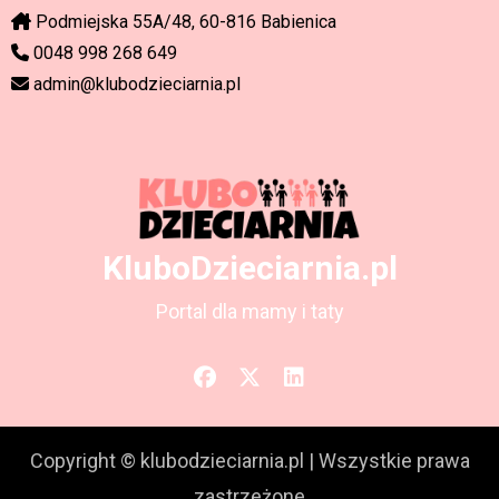
Podmiejska 55A/48, 60-816 Babienica
0048 998 268 649
admin@klubodzieciarnia.pl
KluboDzieciarnia.pl
Portal dla mamy i taty
Copyright © klubodzieciarnia.pl
|
Wszystkie prawa
zastrzeżone