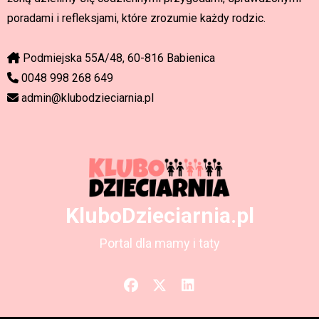
poradami i refleksjami, które zrozumie każdy rodzic.
Podmiejska 55A/48, 60-816 Babienica
0048 998 268 649
admin@klubodzieciarnia.pl
KluboDzieciarnia.pl
Portal dla mamy i taty