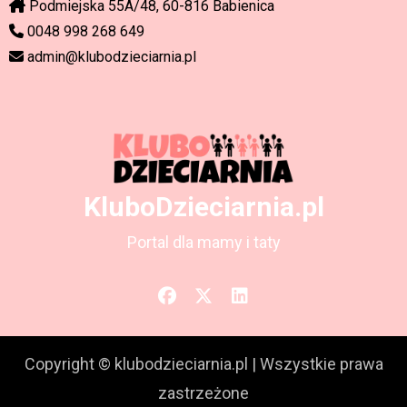
Podmiejska 55A/48, 60-816 Babienica
0048 998 268 649
admin@klubodzieciarnia.pl
KluboDzieciarnia.pl
Portal dla mamy i taty
Copyright © klubodzieciarnia.pl
|
Wszystkie prawa
zastrzeżone