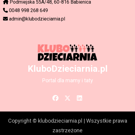
Podmiejska 55A/48, 60-816 Babienica
0048 998 268 649
admin@klubodzieciarnia.pl
KluboDzieciarnia.pl
Portal dla mamy i taty
Copyright © klubodzieciarnia.pl
|
Wszystkie prawa
zastrzeżone