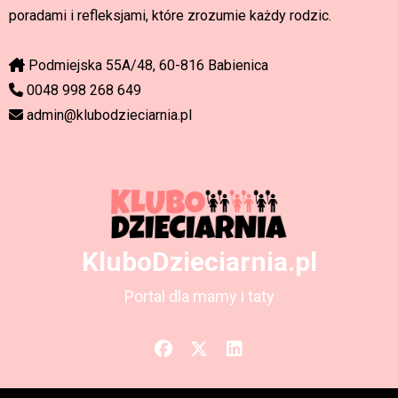
poradami i refleksjami, które zrozumie każdy rodzic.
Podmiejska 55A/48, 60-816 Babienica
0048 998 268 649
admin@klubodzieciarnia.pl
KluboDzieciarnia.pl
Portal dla mamy i taty