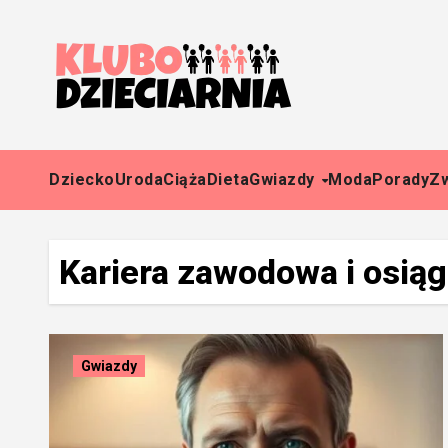
Skip
to
content
Dziecko
Uroda
Ciąża
Dieta
Gwiazdy
Moda
Porady
Z
Kariera zawodowa i osiąg
Gwiazdy