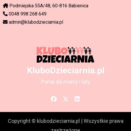
Podmiejska 55A/48, 60-816 Babienica
0048 998 268 649
admin@klubodzieciarnia.pl
KluboDzieciarnia.pl
Portal dla mamy i taty
Copyright © klubodzieciarnia.pl
|
Wszystkie prawa
zastrzeżone