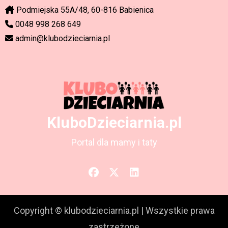
Podmiejska 55A/48, 60-816 Babienica
0048 998 268 649
admin@klubodzieciarnia.pl
KluboDzieciarnia.pl
Portal dla mamy i taty
Copyright © klubodzieciarnia.pl
|
Wszystkie prawa
zastrzeżone