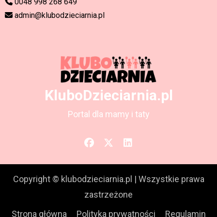
0048 998 268 649
admin@klubodzieciarnia.pl
KluboDzieciarnia.pl
Portal dla mamy i taty
Copyright © klubodzieciarnia.pl
|
Wszystkie prawa
zastrzeżone
Strona główna
Polityka prywatności
Regulamin