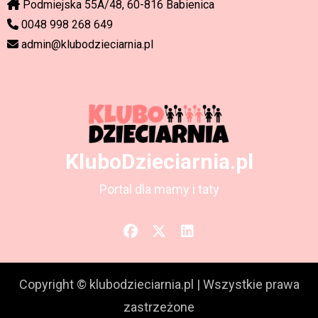
Podmiejska 55A/48, 60-816 Babienica
0048 998 268 649
admin@klubodzieciarnia.pl
KluboDzieciarnia.pl
Portal dla mamy i taty
Copyright © klubodzieciarnia.pl
|
Wszystkie prawa
zastrzeżone