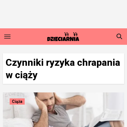
Skip
to
content
Czynniki ryzyka chrapania
w ciąży
Ciąża