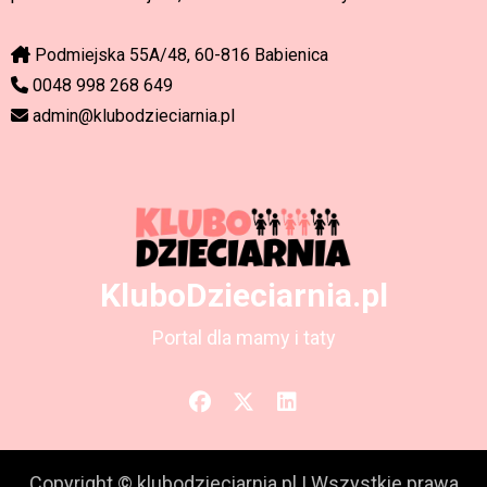
Podmiejska 55A/48, 60-816 Babienica
0048 998 268 649
admin@klubodzieciarnia.pl
KluboDzieciarnia.pl
Portal dla mamy i taty
Copyright © klubodzieciarnia.pl
|
Wszystkie prawa