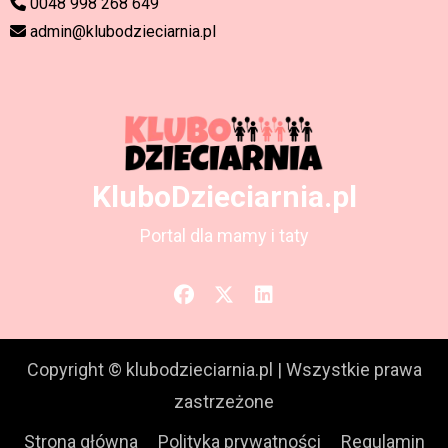
0048 998 268 649
admin@klubodzieciarnia.pl
KluboDzieciarnia.pl
Portal dla mamy i taty
Copyright © klubodzieciarnia.pl
|
Wszystkie prawa
zastrzeżone
Strona główna
Polityka prywatności
Regulamin