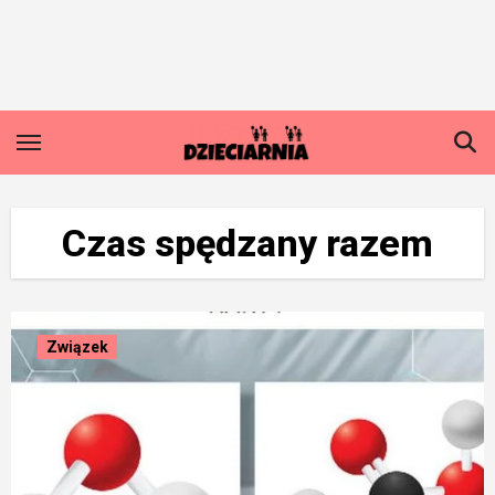
Skip
to
content
Czas spędzany razem
Związek