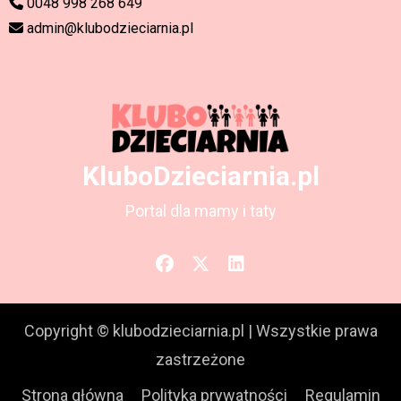
0048 998 268 649
admin@klubodzieciarnia.pl
KluboDzieciarnia.pl
Portal dla mamy i taty
Copyright © klubodzieciarnia.pl
|
Wszystkie prawa
zastrzeżone
Strona główna
Polityka prywatności
Regulamin