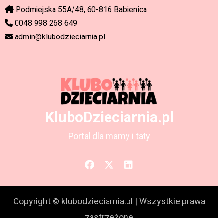
Podmiejska 55A/48, 60-816 Babienica
0048 998 268 649
admin@klubodzieciarnia.pl
KluboDzieciarnia.pl
Portal dla mamy i taty
Copyright © klubodzieciarnia.pl
|
Wszystkie prawa
zastrzeżone