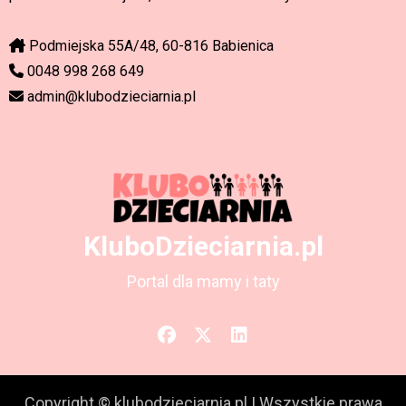
Podmiejska 55A/48, 60-816 Babienica
0048 998 268 649
admin@klubodzieciarnia.pl
KluboDzieciarnia.pl
Portal dla mamy i taty
Copyright © klubodzieciarnia.pl
|
Wszystkie prawa