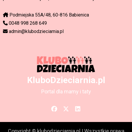
Podmiejska 55A/48, 60-816 Babienica
0048 998 268 649
admin@klubodzieciarnia.pl
KluboDzieciarnia.pl
Portal dla mamy i taty
Copyright © klubodzieciarnia.pl
|
Wszystkie prawa